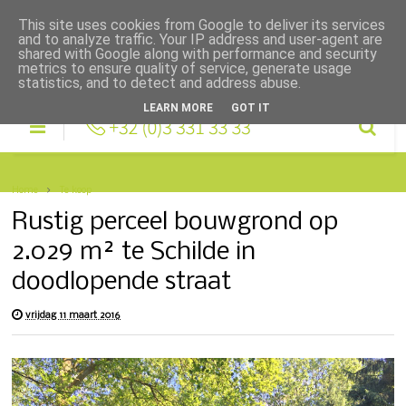
This site uses cookies from Google to deliver its services
and to analyze traffic. Your IP address and user-agent are
shared with Google along with performance and security
metrics to ensure quality of service, generate usage
statistics, and to detect and address abuse.
LEARN MORE
GOT IT
Home
Te koop
Rustig perceel bouwgrond op
2.029 m² te Schilde in
doodlopende straat
vrijdag 11 maart 2016