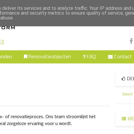
deliver its services and to analyze traffic. Your IP address and
formance and security metrics to ensure quality of service, ge
 abuse.
onden
Renovatieobjecten
FAQ
Contact
DE
Select
w- of renovatieproces. Ons team stroomlijnt het
ME
al zorgeloze ervaring voor u wordt.