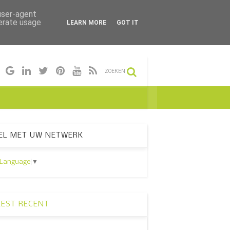
 user-agent
nerate usage
LEARN MORE
GOT IT
ZOEKEN
EL MET UW NETWERK
 Language
▼
EST RECENT