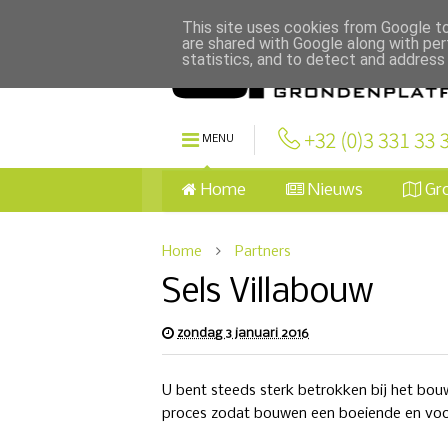
This site uses cookies from Google to 
are shared with Google along with per
statistics, and to detect and address
MENU
Home
Nieuws
Gr
Home
Partners
Sels Villabouw
zondag 3 januari 2016
U bent steeds sterk betrokken bij het bou
proces zodat bouwen een boeiende en voor