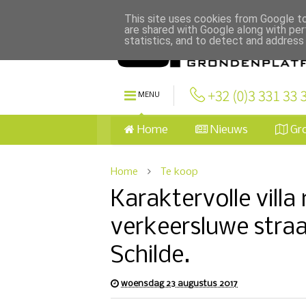
This site uses cookies from Google to 
are shared with Google along with per
statistics, and to detect and address
MENU
Home
Nieuws
Gr
Home
Te koop
Karaktervolle villa
verkeersluwe straa
Schilde.
woensdag 23 augustus 2017