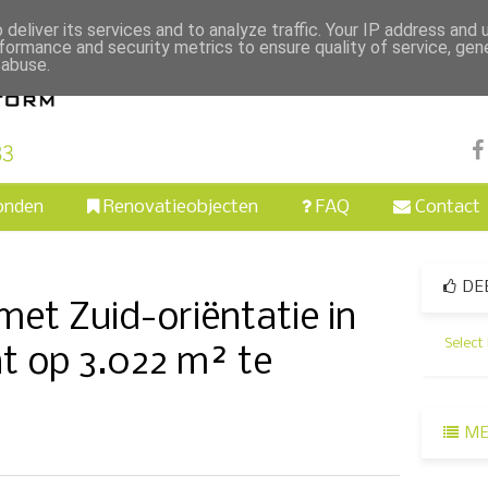
deliver its services and to analyze traffic. Your IP address and
formance and security metrics to ensure quality of service, ge
 abuse.
onden
Renovatieobjecten
FAQ
Contact
DE
 met Zuid-oriëntatie in
Select
t op 3.022 m² te
ME