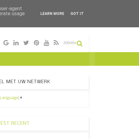
 user-agent
nerate usage
LEARN MORE
GOT IT
ZOEKEN
EL MET UW NETWERK
 Language
▼
EST RECENT